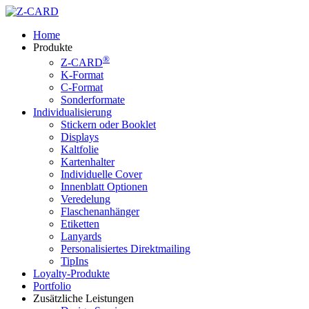
Skip
to
Menu
Home
main
Produkte
content
®
Z-CARD
K-Format
C-Format
Sonderformate
Individualisierung
Stickern oder Booklet
Displays
Kaltfolie
Kartenhalter
Individuelle Cover
Innenblatt Optionen
Veredelung
Flaschenanhänger
Etiketten
Lanyards
Personalisiertes Direktmailing
TipIns
Loyalty-Produkte
Portfolio
Zusätzliche Leistungen