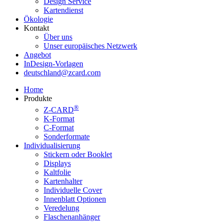
Design Service
Kartendienst
Ökologie
Kontakt
Über uns
Unser europäisches Netzwerk
Angebot
InDesign-Vorlagen
deutschland@zcard.com
Home
Produkte
®
Z-CARD
K-Format
C-Format
Sonderformate
Individualisierung
Stickern oder Booklet
Displays
Kaltfolie
Kartenhalter
Individuelle Cover
Innenblatt Optionen
Veredelung
Flaschenanhänger